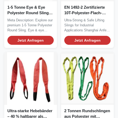
1-5 Tonne Eye & Eye
EN 1492-2 Zertifizierte
Polyester Round Sling
10T-Polyester-Flach-
Heavy-Duty Lifting
Auge- und -Augen-
Meta Description: Explore our
Ultra-Strong & Safe Lifting
Solution
Schleifen
premium 1-5 Tonne Polyester
Slings for Industrial
Round Sling. Eye & eye
Applications Shanghai Anfeng
design for...
Lifting &...
Jetzt Anfragen
Jetzt Anfragen
Ultra-starke Hebebänder
2 Tonnen Rundschlingen
– 40 % haltbarer als
aus Polyester mit