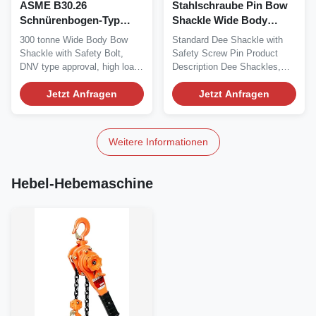
ASME B30.26
Stahlschraube Pin Bow
Schnürenbogen-Typ
Shackle Wide Body
Silber lackiert Anpassbar
ASME B30.26 12 Tonne
300 tonne Wide Body Bow
Standard Dee Shackle with
Shackle with Safety Bolt,
Safety Screw Pin Product
DNV type approval, high load
Description Dee Shackles,
capacity, with...
also referred to as...
Jetzt Anfragen
Jetzt Anfragen
Weitere Informationen
Hebel-Hebemaschine