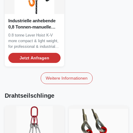
Industrielle anhebende
0,8 Tonnen-manuelle
Hebel-Hebemaschine en
0.8 tonne Lever Hoist K-V
13157
more compact & light weight,
for professional & industrial...
Jetzt Anfragen
Weitere Informationen
Drahtseilschlinge