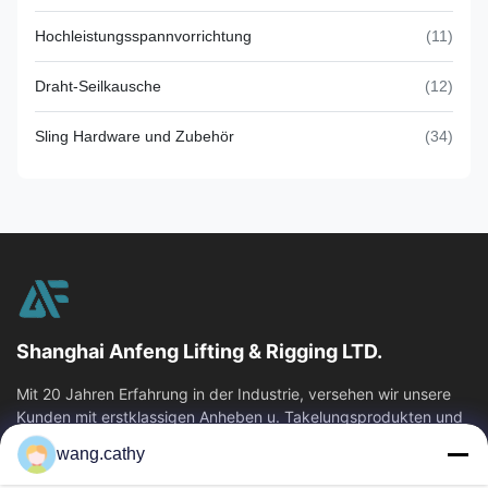
Hochleistungsspannvorrichtung
(11)
Draht-Seilkausche
(12)
Sling Hardware und Zubehör
(34)
Shanghai Anfeng Lifting & Rigging LTD.
Mit 20 Jahren Erfahrung in der Industrie, versehen wir unsere
Kunden mit erstklassigen Anheben u. Takelungsprodukten und
kundenspezifischen...
wang.cathy
Schnelllinks