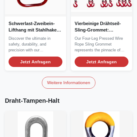
Schwerlast-Zweibein-
Vierbeinige Drähtseil-
Lifthang mit Stahlhaken:
Sling-Grommet:
Entwickelt für
Technische Präzision für
Discover the ultimate in
Our Four-Leg Pressed Wire
industrielle Exzellenz
Schwerlastheben
safety, durability, and
Rope Sling Grommet
precision with our
represents the pinnacle of
professional-grade Heavy-
lifting technology,...
Duty...
Jetzt Anfragen
Jetzt Anfragen
Weitere Informationen
Draht-Tampen-Halt