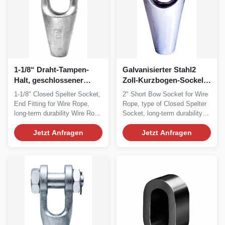
1-1/8“ Draht-Tampen-
Galvanisierter Stahl2
Halt, geschlossener
Zoll-Kurzbogen-Sockel
Spelter-Sockel
RR-S-550D
1-1/8" Closed Spelter Socket,
2" Short Bow Socket for Wire
End Fitting for Wire Rope,
Rope, type of Closed Spelter
long-term durability Wire Rope
Socket, long-term durability
End...
Wire...
Jetzt Anfragen
Jetzt Anfragen