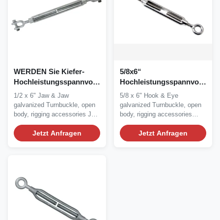
WERDEN Sie Kiefer-
5/8x6“
Hochleistungsspannvorrichtung
Hochleistungsspannvorricht
1000KG 0.5x6“
offene Körper-
1/2 x 6" Jaw & Jaw
5/8 x 6" Hook & Eye
Spannvorrichtung
galvanized Turnbuckle, open
galvanized Turnbuckle, open
body, rigging accessories Jaw
body, rigging accessories
& Jaw...
Hook & Eye...
Jetzt Anfragen
Jetzt Anfragen