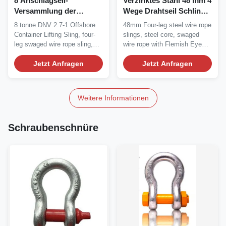
8 Anschlagseil-
Verzinktes Stahl 48 mm 4
Versammlung der
Wege Drahtseil Schlinge,
Tonnen-DNV 2.7-1, 4
Hebeschlinge
8 tonne DNV 2.7-1 Offshore
48mm Four-leg steel wire rope
Bein-Anschlagseil
Container Lifting Sling, four-
slings, steel core, swaged
leg swaged wire rope sling,
wire rope with Flemish Eye
sling...
Sleeve and...
Jetzt Anfragen
Jetzt Anfragen
Weitere Informationen
Schraubenschnüre