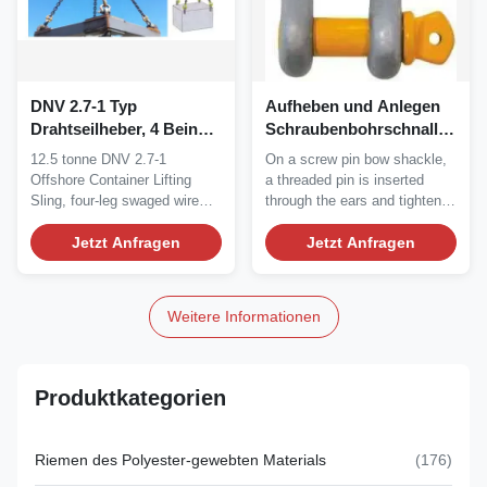
DNV 2.7-1 Typ
Aufheben und Anlegen
Drahtseilheber, 4 Beine
Schraubenbohrschnallen
Drahtseilheber 12,5
hervorragende
12.5 tonne DNV 2.7-1
On a screw pin bow shackle,
Tonnen
Korrosionsbeständigkeit
Offshore Container Lifting
a threaded pin is inserted
Sling, four-leg swaged wire
through the ears and tightened
rope sling, sling...
down. The...
Jetzt Anfragen
Jetzt Anfragen
Weitere Informationen
Produktkategorien
Riemen des Polyester-gewebten Materials
(176)