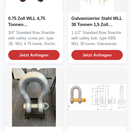
0.75 Zoll WLL 4,75
Galvanisierter Stahl WLL
Tonnen
30 Tonnen 1,5 Zoll
Schraubschraubschraubschraubschraubschraubschraubsc
Schnürbogenart
3/4" Standard Bow Shackle
1-1/2" Standard Bow Shackle
with safety screw pin, type
with safety bolt, type KBB,
JB, WLL 4.75 tonne, Anchor
WLL 30 tonne, Galvanized
Shackle...
Steel...
Jetzt Anfragen
Jetzt Anfragen