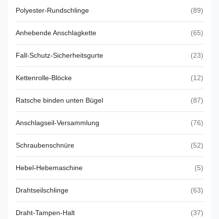
Polyester-Rundschlinge
(89)
Anhebende Anschlagkette
(65)
Fall-Schutz-Sicherheitsgurte
(23)
Kettenrolle-Blöcke
(12)
Ratsche binden unten Bügel
(87)
Anschlagseil-Versammlung
(76)
Schraubenschnüre
(52)
Hebel-Hebemaschine
(5)
Drahtseilschlinge
(63)
Draht-Tampen-Halt
(37)