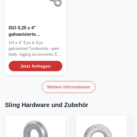
ISO 0,25 x 4"
galvanisierte
Hochleistungsspannvorrichtung
1/4 x 4" Eye & Eye
galvanized Turnbuckle, open
body, rigging accessories Eye
& Eye...
Jetzt Anfragen
Weitere Informationen
Sling Hardware und Zubehör