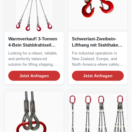
Warmverkauf! 3-Tonnen
Schwerlast-Zweibein-
4-Bein Stahldrahtseil
Lifthang mit Stahlhaken:
Schlinge Montage für
für höchste Sicherheit
Looking for a robust, reliable,
For industrial operations in
sicheres und effizientes
und Vielseitigkeit
and perfectly balanced
New Zealand, Europe, and
Containerheben
konzipiert
solution for lifting shipping
North America where safety,
containers,...
reliability,...
Jetzt Anfragen
Jetzt Anfragen