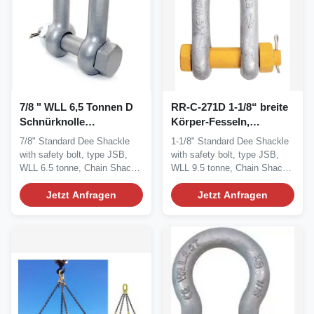
7/8 " WLL 6,5 Tonnen D
RR-C-271D 1-1/8“ breite
Schnürknolle
Körper-Fesseln,
Schraubenschraubtyp,
WERDEN 9500KG Dee
7/8" Standard Dee Shackle
1-1/8" Standard Dee Shackle
Schwerlast D
Shackles
with safety bolt, type JSB,
with safety bolt, type JSB,
Schnürknolle
WLL 6.5 tonne, Chain Shackle
WLL 9.5 tonne, Chain Shackle
Bolt type...
Bolt...
Jetzt Anfragen
Jetzt Anfragen