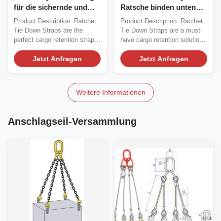
für die sichernde und
Ratsche binden unten
verpackende Fracht
Bügel mit Schutzhülsen
Product Description: Ratchet
Product Description: Ratchet
zusammenrollen
Tie Down Straps are the
Tie Down Straps are a must-
perfect cargo retention straps
have cargo retention solution
for securely...
for...
Jetzt Anfragen
Jetzt Anfragen
Weitere Informationen
Anschlagseil-Versammlung