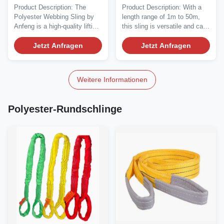
Schleifen
Flachseil
Product Description: The
Product Description: With a
Materialintegrität und
Endbefestigungen Länge
Polyester Webbing Sling by
length range of 1m to 50m,
Zuverlässigkeit
1m-50m
Anfeng is a high-quality lifting
this sling is versatile and can
accessory...
be used...
Jetzt Anfragen
Jetzt Anfragen
Weitere Informationen
Polyester-Rundschlinge