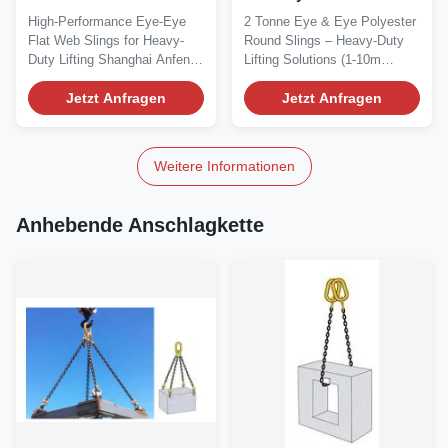
Standard-Hebebänder
Schlaufen für
High-Performance Eye-Eye
2 Tonne Eye & Eye Polyester
Schwerlast-
Flat Web Slings for Heavy-
Round Slings – Heavy-Duty
Hebevorrichtungen,
Duty Lifting Shanghai Anfeng
Lifting Solutions (1-10m
Längen 1-10 m
Lifting &...
Lengths)...
Jetzt Anfragen
Jetzt Anfragen
Weitere Informationen
Anhebende Anschlagkette