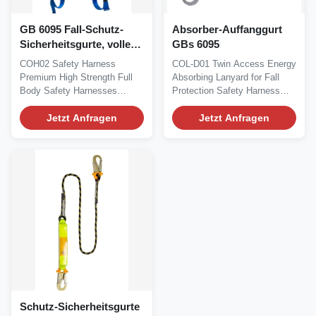
GB 6095 Fall-Schutz-
Absorber-Auffanggurt
Sicherheitsgurte, voller
GBs 6095
Auffanggurt für Funktion
COH02 Safety Harness
COL-D01 Twin Access Energy
auf Höhe
Premium High Strength Full
Absorbing Lanyard for Fall
Body Safety Harnesses
Protection Safety Harness
(brand name: COBAIN)...
Description...
Jetzt Anfragen
Jetzt Anfragen
Schutz-Sicherheitsgurte