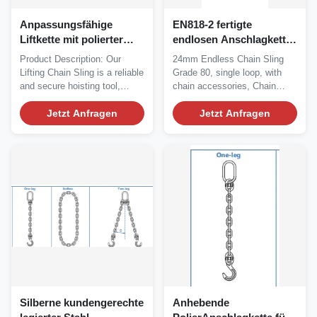
Anpassungsfähige
EN818-2 fertigte
Liftkette mit polierter
endlosen Anschlagkette-
Oberflächenbehandlung
Lieferanten besonders
Product Description: Our
24mm Endless Chain Sling
an, den ISO1835 Stahl-
Lifting Chain Sling is a reliable
Grade 80, single loop, with
Anschlagketten legiert
and secure hoisting tool,
chain accessories, Chain
designed for...
Sling Assembly, for...
Jetzt Anfragen
Jetzt Anfragen
Silberne kundengerechte
Anhebende