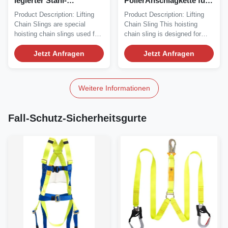
legierter Stahl-
PolierAnschlagkette für
anhebende
das industrielle Anheben
Product Description: Lifting
Product Description: Lifting
Anschlagkette für
und das Manipulieren
Chain Slings are special
Chain Sling This hoisting
industriellen Gebrauch
hoisting chain slings used for
chain sling is designed for
lifting,...
heavy lifting...
Jetzt Anfragen
Jetzt Anfragen
Weitere Informationen
Fall-Schutz-Sicherheitsgurte