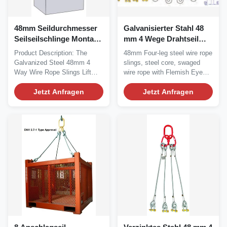
48mm Seildurchmesser
Galvanisierter Stahl 48
Seilseilschlinge Montage
mm 4 Wege Drahtseil
kundenspezifische
Schleifen Hebeschleifen
Product Description: The
48mm Four-leg steel wire rope
Länge mit flämischer
Galvanized Steel 48mm 4
slings, steel core, swaged
Augenhülle und Daumen
Way Wire Rope Slings Lift
wire rope with Flemish Eye
Sling is a heavy-duty...
Sleeve and...
Jetzt Anfragen
Jetzt Anfragen