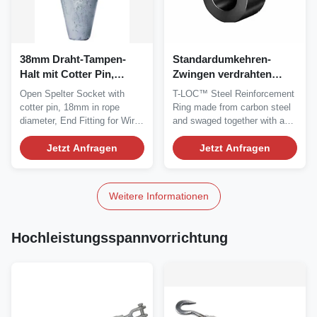
38mm Draht-Tampen-
Standardumkehren-
Halt mit Cotter Pin,
Zwingen verdrahten
offener Spelter-Sockel
Tampen-
Open Spelter Socket with
T-LOC™ Steel Reinforcement
Endkohlenstoffstahl
cotter pin, 18mm in rope
Ring made from carbon steel
diameter, End Fitting for Wire
and swaged together with a
Rope, long-term...
standard...
Jetzt Anfragen
Jetzt Anfragen
Weitere Informationen
Hochleistungsspannvorrichtung