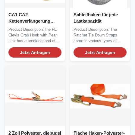
CA1 CA2
Schleifhaken für jede
Kettenverlängerung
Lastkapazität
Haken und Schleife Ski-
Product Description:The FE
Product Description: The
Gürtel mit D-Ring
Clevis Grab Hook with Pear
Ratchet Tie Down Straps
Brechlast 7350 kg für die
Link has a breaking load of
come in various types of
Art der Fracht Haken
7350 kg,...
cargo hooks, including...
Augenrutschhaken
Jetzt Anfragen
Jetzt Anfragen
2 Zoll Polyester, diebügel
Flache Haken-Polyester-