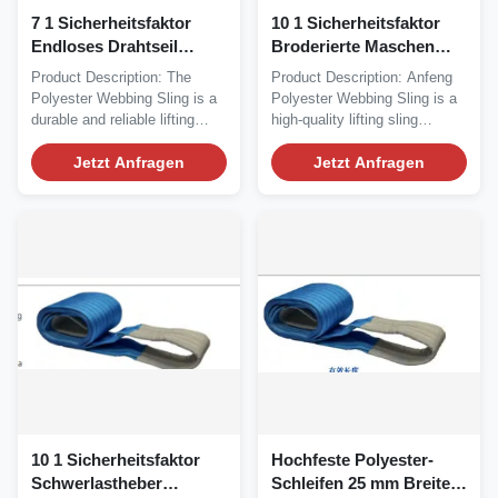
7 1 Sicherheitsfaktor
10 1 Sicherheitsfaktor
Endloses Drahtseil
Broderierte Maschen
Schlinge Langlebig und
Spitze Stoff für den
Product Description: The
Product Description: Anfeng
robust mit 2 Tonnen
sicheren Transport
Polyester Webbing Sling is a
Polyester Webbing Sling is a
Arbeitslastgrenze
unerlässlich
durable and reliable lifting
high-quality lifting sling
sling designed...
designed for...
Jetzt Anfragen
Jetzt Anfragen
10 1 Sicherheitsfaktor
Hochfeste Polyester-
Schwerlastheber
Schleifen 25 mm Breite