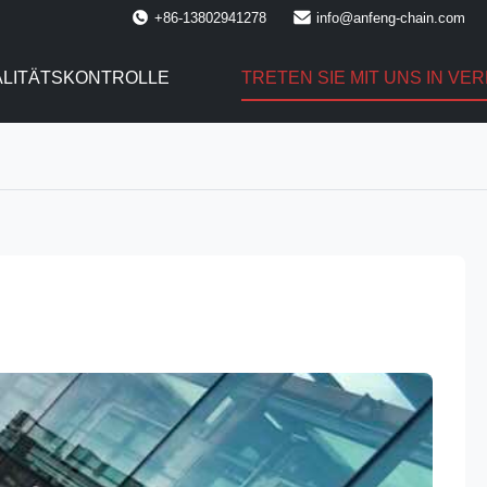
+86-13802941278
info@anfeng-chain.com
LITÄTSKONTROLLE
TRETEN SIE MIT UNS IN VE