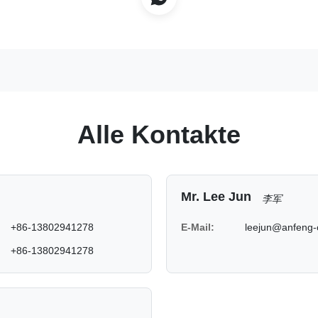
Alle Kontakte
Mr. Lee Jun
李军
+86-13802941278
E-Mail:
leejun@anfeng-
+86-13802941278