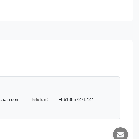
chain.com
Telefon:
+8613857271727