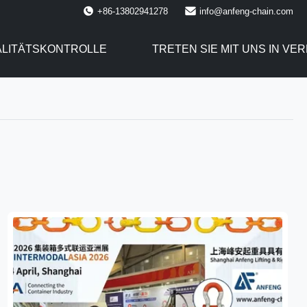
+86-13802941278
info@anfeng-chain.com
LITÄTSKONTROLLE
TRETEN SIE MIT UNS IN VE