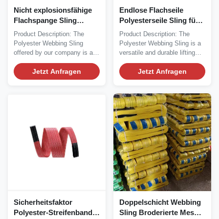
Nicht explosionsfähige
Endlose Flachseile
Flachspange Sling
Polyesterseile Sling für
Hochfestigkeits-
Plastiktüten Verpackung
Product Description: The
Product Description: The
Polyester für
Rigging Zubehör
Polyester Webbing Sling
Polyester Webbing Sling is a
Schwerlastheben
offered by our company is a
versatile and durable lifting
top-quality product...
solution...
Jetzt Anfragen
Jetzt Anfragen
Sicherheitsfaktor
Doppelschicht Webbing
Polyester-Streifenband
Sling Broderierte Mesh