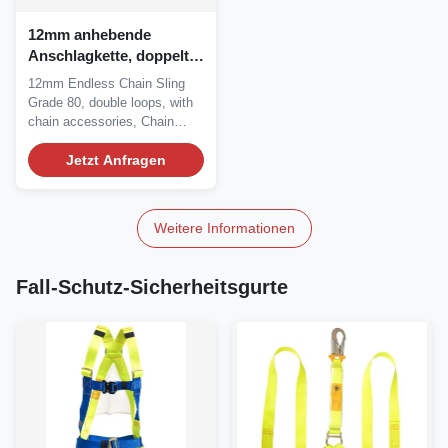
12mm anhebende
Anschlagkette, doppelter
Bein-Riemen des Grad-
12mm Endless Chain Sling
80
Grade 80, double loops, with
chain accessories, Chain
Sling Assembly,...
Jetzt Anfragen
Weitere Informationen
Fall-Schutz-Sicherheitsgurte