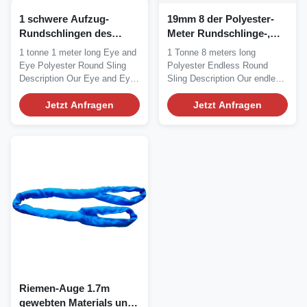
1 schwere Aufzug-
19mm 8 der Polyester-
Rundschlingen des
Meter Rundschlinge-,
Meter-1000KG, Auge und
endlose anhebende
1 tonne 1 meter long Eye and
1 Tonne 8 meters long
Augen-Riemen
Bügel 1000KG
Eye Polyester Round Sling
Polyester Endless Round
Description Our Eye and Eye
Sling Description Our endless
Polyester...
round slings are made...
Jetzt Anfragen
Jetzt Anfragen
Riemen-Auge 1.7m
gewebten Materials und