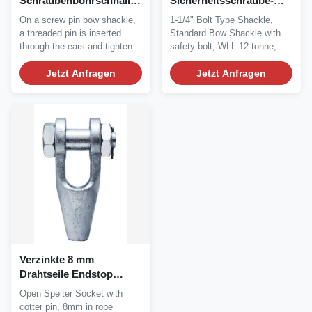
Schraubenbohrschnallen
Sicherheitsschraube-
hervorragende
Fassung WLL 12 Tonnen
On a screw pin bow shackle,
1-1/4" Bolt Type Shackle,
Korrosionsbeständigkeit
Ankerbogen
a threaded pin is inserted
Standard Bow Shackle with
through the ears and tightened
safety bolt, WLL 12 tonne,
down. The...
Anchor Bow...
Jetzt Anfragen
Jetzt Anfragen
Verzinkte 8 mm
Drahtseile Endstop
Offene Spelter
Open Spelter Socket with
Steckdosen mit Cotter
cotter pin, 8mm in rope