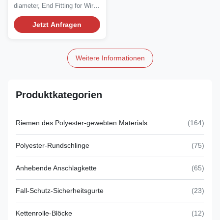
Pin SOA-08
diameter, End Fitting for Wire
Rope, long-term...
Jetzt Anfragen
Weitere Informationen
Produktkategorien
Riemen des Polyester-gewebten Materials
(164)
Polyester-Rundschlinge
(75)
Anhebende Anschlagkette
(65)
Fall-Schutz-Sicherheitsgurte
(23)
Kettenrolle-Blöcke
(12)