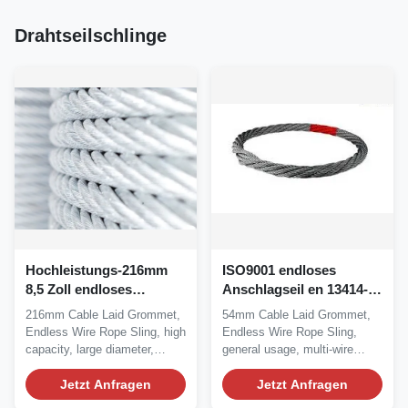
Drahtseilschlinge
Hochleistungs-216mm
ISO9001 endloses
8,5 Zoll endloses
Anschlagseil en 13414-3
Anschlagseil
54mm
216mm Cable Laid Grommet,
54mm Cable Laid Grommet,
Endless Wire Rope Sling, high
Endless Wire Rope Sling,
capacity, large diameter,
general usage, multi-wire
multi-wire...
strands sling Grommet...
Jetzt Anfragen
Jetzt Anfragen