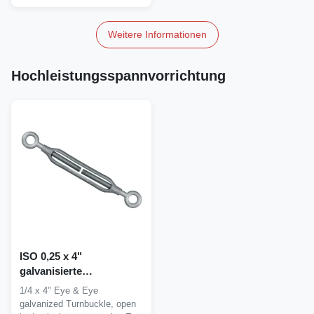
Weitere Informationen
Hochleistungsspannvorrichtung
ISO 0,25 x 4"
galvanisierte
Hochleistungsspannvorrichtung
1/4 x 4" Eye & Eye
galvanized Turnbuckle, open