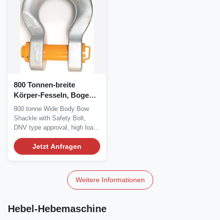
800 Tonnen-breite
Körper-Fesseln, Bogen-
Art Fessel ASME B30.26
800 tonne Wide Body Bow
DNV
Shackle with Safety Bolt,
DNV type approval, high load
capacity, with...
Jetzt Anfragen
Weitere Informationen
Hebel-Hebemaschine