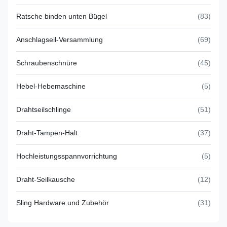
Ratsche binden unten Bügel
(83)
Anschlagseil-Versammlung
(69)
Schraubenschnüre
(45)
Hebel-Hebemaschine
(5)
Drahtseilschlinge
(51)
Draht-Tampen-Halt
(37)
Hochleistungsspannvorrichtung
(5)
Draht-Seilkausche
(12)
Sling Hardware und Zubehör
(31)