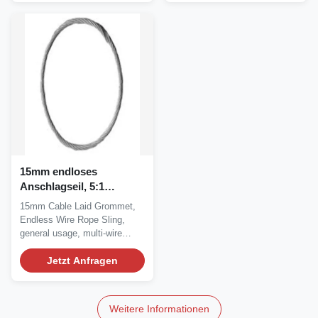
15mm endloses
Anschlagseil, 5:1
verkabeln gelegten
15mm Cable Laid Grommet,
Gummimuffen-Riemen
Endless Wire Rope Sling,
general usage, multi-wire
strands sling Grommet...
Jetzt Anfragen
Weitere Informationen