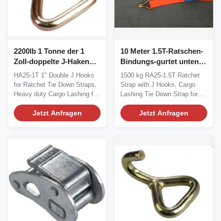
2200lb 1 Tonne der 1
10 Meter 1.5T-Ratschen-
Zoll-doppelte J-Haken
Bindungs-gurtet unten
gurtet Edelstahl
100% hochfesten
HA25-1T 1" Double J Hooks
1500 kg RA25-1.5T Ratchet
Polyester-J-Haken
for Ratchet Tie Down Straps,
Strap with J Hooks, Cargo
Heavy duty Cargo Lashing for
Lashing Tie Down Strap for
securing...
securing/lashing...
Jetzt Anfragen
Jetzt Anfragen