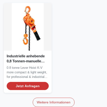
Industrielle anhebende
0,8 Tonnen-manuelle
Hebel-Hebemaschine en
0.8 tonne Lever Hoist K-V
13157
more compact & light weight,
for professional & industrial...
Jetzt Anfragen
Weitere Informationen