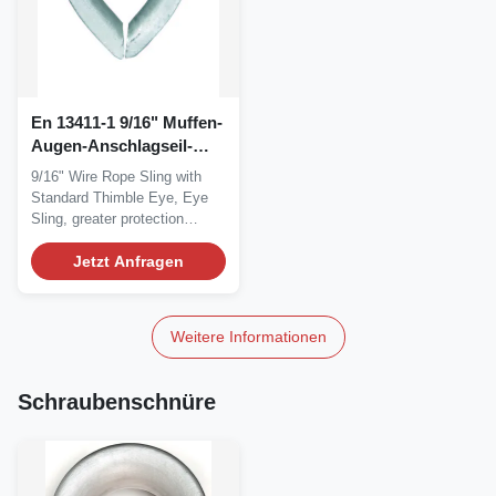
En 13411-1 9/16" Muffen-
Augen-Anschlagseil-
kohlenstoffarmer
9/16" Wire Rope Sling with
Flussstahl
Standard Thimble Eye, Eye
Sling, greater protection
against wear...
Jetzt Anfragen
Weitere Informationen
Schraubenschnüre