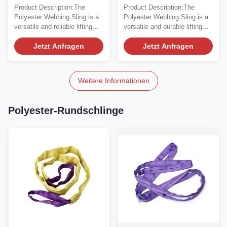
Sling Endlos
Spitze Stoff mit
Product Description:The
Product Description:The
Flachseilband für
zusätzlichen
Polyester Webbing Sling is a
Polyester Webbing Sling is a
schwere Anwendungen
Eigenschaften 500D
versatile and reliable lifting
versatile and durable lifting
Nylon Stoff
accessory...
accessory...
Jetzt Anfragen
Jetzt Anfragen
Weitere Informationen
Polyester-Rundschlinge