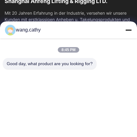
Shanghai Anfeng Lifting & Rigging LTD.
Mit 20 Jahren Erfahrung in der Industrie, versehen wir unsere
Kunden mit erstklassigen Anheben u. Takelungsprodukten und
kundenspezifischen...
wang.cathy
Schnelllinks
Haus
Produkte
8:45 PM
Videos
Über Uns
Good day, what product are you looking for?
Fabrik-Ausflug
Qualitätskontrolle
Treten Sie Mit Uns In
Nachrichten
Verbindung
Fälle
Kontakt
+86-21-13802941278
+86-21-61766112
info@anfeng-chain.com