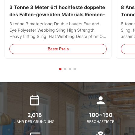
3 Tonne 3 Meter 6:1 hochfeste doppelte
8 Ans
des Falten-gewebten Materials Riemen-
Tonne
3 tonne 3 meters long Double Layers Eye and
8 tonn
Eye Polyester Webbing Sling High Strength
Sling, 
Heavy Lifting Sling, Flat Webbing Description Our
assembl
Double Layers Eye and Eye Webbing Slings are
Contain
manufactured and supplied in accordance to EN
mainly 
Beste Preis
1492-1:2000, AS 1353.1-1997 or JB/T 8521-
much di
2007 Standards which stipulates ...
only be
2,018
100~150
JAHR DER GRÜNDUNG
BESCHÄFTIGTE