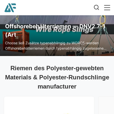
Offshorebehälterriemen — DNV2.7-1
(Art
Choose ließ Zusätze typenabhängig zu WORCS-werden
Offshorebehälterriemen durch typenabhängig zugelassene
Unternehmen und Buchstaberinge, Aluminiumzwingen und
Stahlzwingen, Drahtseile und Fesseln hergestellt.
Riemen des Polyester-gewebten
Materials & Polyester-Rundschlinge
manufacturer