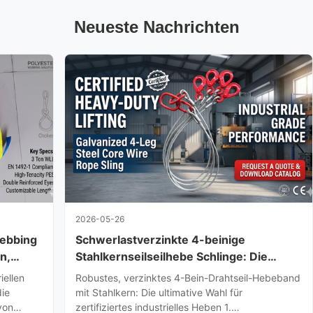
Neueste Nachrichten
2026-05-26
Webbing
Schwerlastverzinkte 4-beinige
n,
Stahlkernseilseilhebe Schlinge: Die
ielle
ultimative Wahl für zertifiziertes
ellen
Robustes, verzinktes 4-Bein-Drahtseil-Hebeband
Industrieheben
die
mit Stahlkern: Die ultimative Wahl für
von
zertifiziertes industrielles Heben 1.