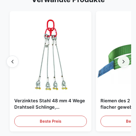
Verzinktes Stahl 48 mm 4 Wege
Riemen des 2 To
Drahtseil Schlinge,
flacher gewebte
Hebeschlinge
grüne endlose 
Beste Preis
Beste