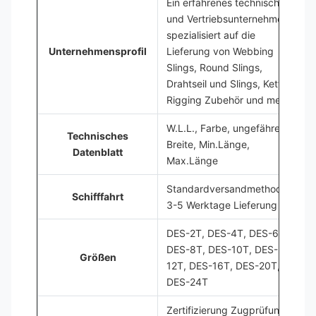
Ein erfahrenes technisches
und Vertriebsunternehmen,
spezialisiert auf die
Unternehmensprofil
Lieferung von Webbing
Slings, Round Slings,
Drahtseil und Slings, Ketten,
Rigging Zubehör und mehr
W.L.L., Farbe, ungefähre
Technisches
Breite, Min.Länge,
Datenblatt
Max.Länge
Standardversandmethoden,
Schifffahrt
3-5 Werktage Lieferung
DES-2T, DES-4T, DES-6T,
DES-8T, DES-10T, DES-
Größen
12T, DES-16T, DES-20T,
DES-24T
Zertifizierung Zugprüfung