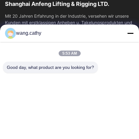
Shanghai Anfeng Lifting & Rigging LTD.
Mit 20 Jahren Erfahrung in der Industrie, versehen wir unsere
Kunden mit erstklassigen Anheben u. Takelungsprodukten und
kundenspezifischen...
wang.cathy
Schnelllinks
Haus
Produkte
5:53 AM
Videos
Über Uns
Good day, what product are you looking for?
Fabrik-Ausflug
Qualitätskontrolle
Treten Sie Mit Uns In
Nachrichten
Verbindung
Fälle
Kontakt
0086-21-13802941278
0086-21-61766112
info@anfeng-chain.com