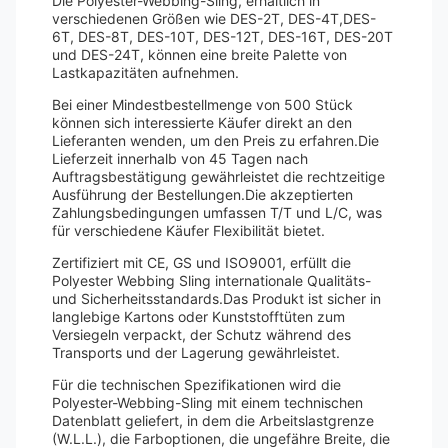
Die Polyester-Webbing-Sling, erhältlich in
verschiedenen Größen wie DES-2T, DES-4T,DES-
6T, DES-8T, DES-10T, DES-12T, DES-16T, DES-20T
und DES-24T, können eine breite Palette von
Lastkapazitäten aufnehmen.
Bei einer Mindestbestellmenge von 500 Stück
können sich interessierte Käufer direkt an den
Lieferanten wenden, um den Preis zu erfahren.Die
Lieferzeit innerhalb von 45 Tagen nach
Auftragsbestätigung gewährleistet die rechtzeitige
Ausführung der Bestellungen.Die akzeptierten
Zahlungsbedingungen umfassen T/T und L/C, was
für verschiedene Käufer Flexibilität bietet.
Zertifiziert mit CE, GS und ISO9001, erfüllt die
Polyester Webbing Sling internationale Qualitäts-
und Sicherheitsstandards.Das Produkt ist sicher in
langlebige Kartons oder Kunststofftüten zum
Versiegeln verpackt, der Schutz während des
Transports und der Lagerung gewährleistet.
Für die technischen Spezifikationen wird die
Polyester-Webbing-Sling mit einem technischen
Datenblatt geliefert, in dem die Arbeitslastgrenze
(W.L.L.), die Farboptionen, die ungefähre Breite, die