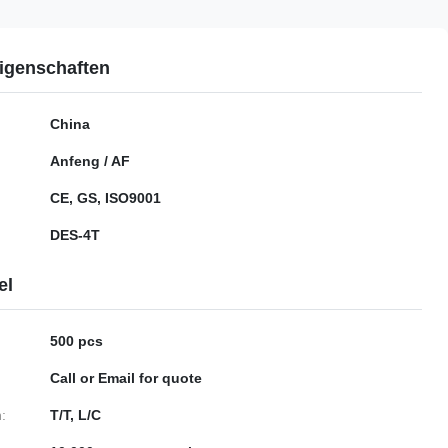
igenschaften
China
Anfeng / AF
CE, GS, ISO9001
DES-4T
el
500 pcs
Call or Email for quote
:
T/T, L/C