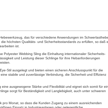
iges Hebewerkzeug, das für verschiedene Anwendungen im Schwerlastheb
 die höchsten Qualitäts- und Sicherheitsstandards zu erfüllen, so daß 
arbeiten ist.
e Polyester Webbing Sling die Einhaltung internationaler Sicherheits-
ässigkeit und Leistung dieser Schlinge für ihre Hebanforderungen
eisten.
Eye-Stil ausgelegt und bieten einen sicheren Anschlusspunkt für die
ine stabile und zuverlässige Verbindung, die Sicherheit und Effizienz
 eine ausgewogene Stärke und Flexibilität und eignet sich somit für ei
linge sorgt für Beständigkeit und Langlebigkeit, auch unter schweren
tück pro Monat, so dass die Kunden Zugang zu einem ausreichenden
ßigen Einsatz in Industrieanlagen oder gelegentliche