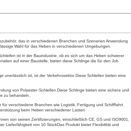
zugszubehör, das in verschiedenen Branchen und Szenarien Anwendung
verlässige Wahl für das Heben in verschiedenen Umgebungen.
chleifen ist in der Bauindustrie, ob es sich um das Heben schwerer
lien auf einer Baustelle, bieten diese Schlinge die für den Job
 unerlässlich ist, ist der Verkehrssektor.Diese Schleifen bieten eine
ndung von Polyester-Schleifen.Diese Schlinge bieten eine sichere und
le zu behandeln..
e für verschiedene Branchen wie Logistik, Fertigung und Schifffahrt
Unterstützung beim Heben verschiedener Lasten.
nen von seinen Zertifizierungen, einschließlich CE, GS und ISO9001,
r Lieferfähigkeit von 10 StückDas Produkt bietet Flexibilität und