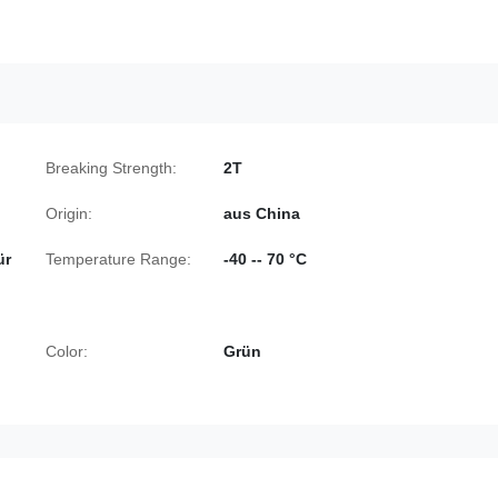
Breaking Strength:
2T
Origin:
aus China
ür
Temperature Range:
-40 -- 70 °C
Color:
Grün