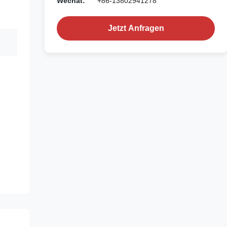
Wechat:
+86-13802941278
Jetzt Anfragen