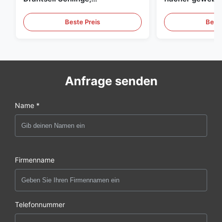
Hebeschlinge
grüne endlose 
Beste Preis
Beste
Anfrage senden
Name *
Firmenname
Telefonnummer