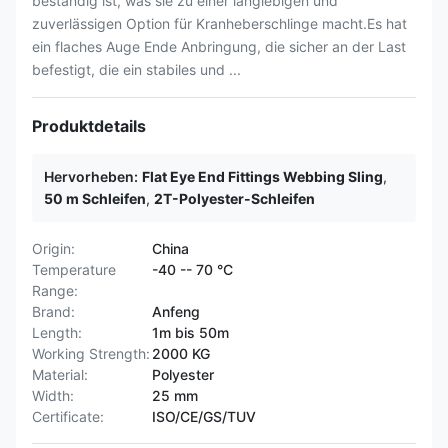
beständig ist, was sie zu einer langlebigen und
zuverlässigen Option für Kranheberschlinge macht.Es hat
ein flaches Auge Ende Anbringung, die sicher an der Last
befestigt, die ein stabiles und ...
Produktdetails
Hervorheben:
Flat Eye End Fittings Webbing Sling
,
50 m Schleifen
,
2T-Polyester-Schleifen
Origin:
China
Temperature
-40 -- 70 °C
Range:
Brand:
Anfeng
Length:
1m bis 50m
Working Strength:
2000 KG
Material:
Polyester
Width:
25 mm
Certificate:
ISO/CE/GS/TUV