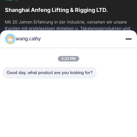
Shanghai Anfeng Lifting & Rigging LTD.
Mit 20 Jahren Erfahrung in der Industrie, versehen wir unsere
Kunden mit erstklassigen Anheben u. Takelungsprodukten und
kundenspezifischen...
wang.cathy
Schnelllinks
Haus
Produkte
2:23 PM
Videos
Über Uns
Good day, what product are you looking for?
Fabrik-Ausflug
Qualitätskontrolle
Treten Sie Mit Uns In
Nachrichten
Verbindung
Fälle
Kontakt
0086-21-13802941278
0086-21-61766112
info@anfeng-chain.com