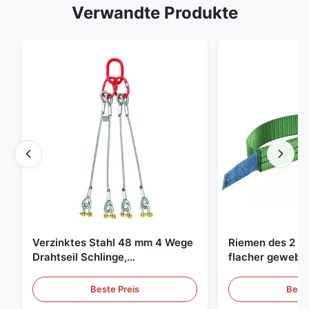
Verwandte Produkte
Verzinktes Stahl 48 mm 4 Wege
Riemen des 2 To
Drahtseil Schlinge,
flacher gewebte
Hebeschlinge
grüne endlose 
Beste Preis
Beste