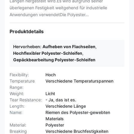
Längen hergestellt wird.Es wird aufgrund seiner
überlegenen Festigkeit weitgehend für industrielle
Anwendungen verwendetDie Polyester...
Produktdetails
Hervorheben:
Aufheben von Flachseilen
,
Hochflexibler Polyester-Schleifen
,
Gepäckbearbeitung Polyester-Schleifen
Flexibility:
Hoch
Temperature
Verschiedene Temperaturspannen
Range:
Weight:
Licht
Tear Resistance:
- Ja, das ist es.
Length:
Verschiedene Länge
Name:
Riemen des Polyester-gewebten
Materials
Material:
Polyester
Breaking
Verschiedene Bruchfestigkeiten