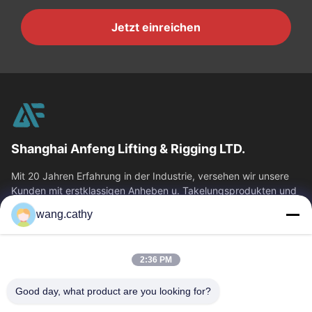
Jetzt einreichen
Shanghai Anfeng Lifting & Rigging LTD.
Mit 20 Jahren Erfahrung in der Industrie, versehen wir unsere
Kunden mit erstklassigen Anheben u. Takelungsprodukten und
kundenspezifischen...
wang.cathy
Schnelllinks
Haus
Produkte
2:36 PM
Videos
Über Uns
Good day, what product are you looking for?
Fabrik-Ausflug
Qualitätskontrolle