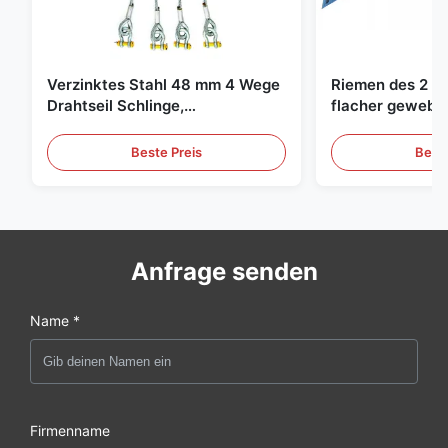
Verzinktes Stahl 48 mm 4 Wege
Riemen des 2 To
Drahtseil Schlinge,
flacher gewebte
Hebeschlinge
grüne endlose 
Beste Preis
Beste
Anfrage senden
Name *
Firmenname