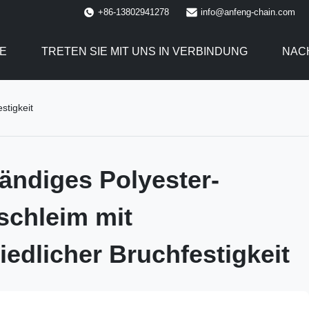
+86-13802941278
info@anfeng-chain.com
E
TRETEN SIE MIT UNS IN VERBINDUNG
NAC
stigkeit
ändiges Polyester-
schleim mit
iedlicher Bruchfestigkeit