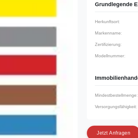
Grundlegende E
Herkunftsort:
Markenname:
Zertifizierung:
Modellnummer:
Immobilienhand
Mindestbestellmenge:
Versorgungsfähigkeit:
J
e
t
z
t
A
n
f
r
a
g
e
n