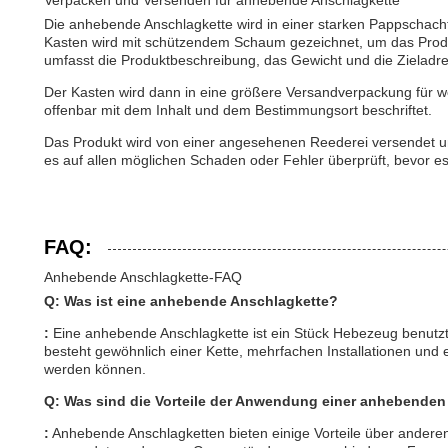
Verpacken und Versenden für anhebende Anschlagkette
Die anhebende Anschlagkette wird in einer starken Pappschacht
Kasten wird mit schützendem Schaum gezeichnet, um das Produ
umfasst die Produktbeschreibung, das Gewicht und die Zieladr
Der Kasten wird dann in eine größere Versandverpackung für we
offenbar mit dem Inhalt und dem Bestimmungsort beschriftet.
Das Produkt wird von einer angesehenen Reederei versendet und 
es auf allen möglichen Schaden oder Fehler überprüft, bevor 
FAQ:
Anhebende Anschlagkette-FAQ
Q: Was ist eine anhebende Anschlagkette?
:
Eine anhebende Anschlagkette ist ein Stück Hebezeug benutz
besteht gewöhnlich einer Kette, mehrfachen Installationen un
werden können.
Q: Was sind die Vorteile der Anwendung einer anhebenden
:
Anhebende Anschlagketten bieten einige Vorteile über andere