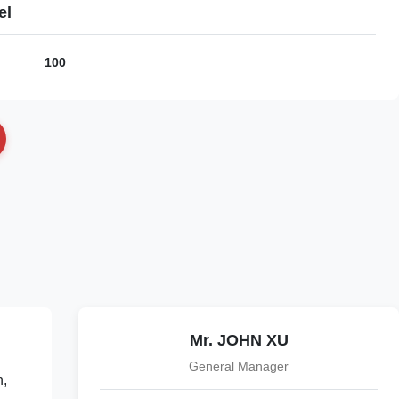
el
100
Mr. JOHN XU
General Manager
n,