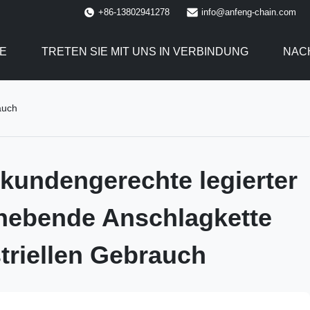
+86-13802941278
info@anfeng-chain.com
E
TRETEN SIE MIT UNS IN VERBINDUNG
NAC
auch
 kundengerechte legierter
hebende Anschlagkette
striellen Gebrauch