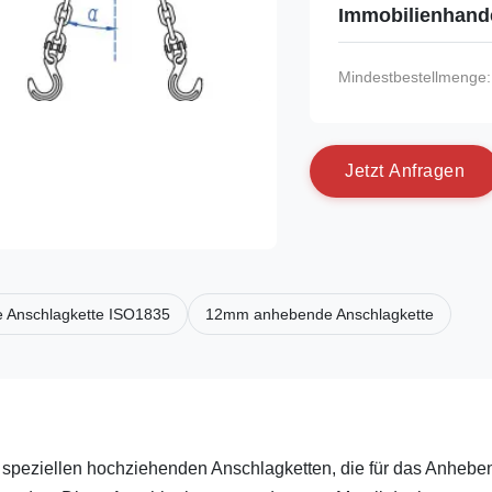
Immobilienhand
Mindestbestellmenge:
J
e
t
z
t
A
n
f
r
a
g
e
n
 Anschlagkette ISO1835
12mm anhebende Anschlagkette
speziellen hochziehenden Anschlagketten, die für das Anhebe