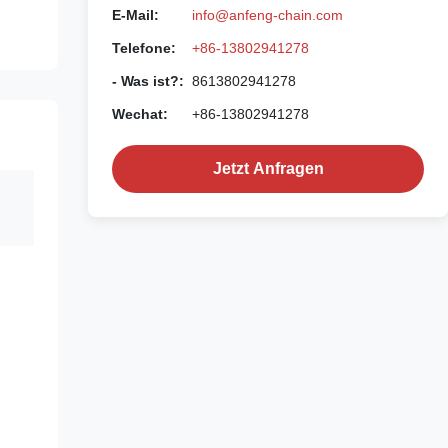
E-Mail:
info@anfeng-chain.com
Telefone:
+86-13802941278
- Was ist?:
8613802941278
Wechat:
+86-13802941278
Jetzt Anfragen