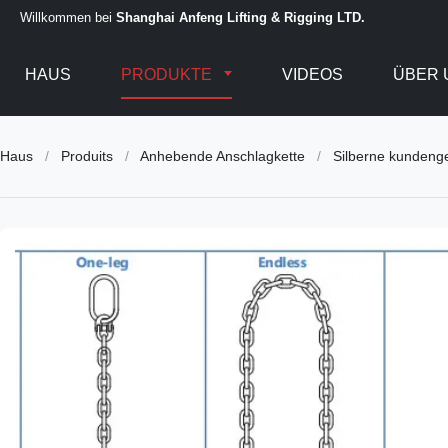
Willkommen bei
Shanghai Anfeng Lifting & Rigging LTD.
HAUS
PRODUKTE
VIDEOS
ÜBER 
Haus
/
Produits
/
Anhebende Anschlagkette
/
Silberne kundenge