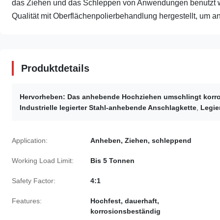
das Ziehen und das Schleppen von Anwendungen benutzt w
Qualität mit Oberflächenpolierbehandlung hergestellt, um an
Produktdetails
Hervorheben:
Das anhebende Hochziehen umschlingt korr
Industrielle legierter Stahl-anhebende Anschlagkette
,
Legie
Application:
Anheben, Ziehen, schleppend
Working Load Limit:
Bis 5 Tonnen
Safety Factor:
4:1
Features:
Hochfest, dauerhaft,
korrosionsbeständig