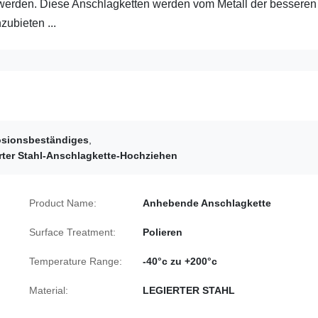
erden. Diese Anschlagketten werden vom Metall der besseren
zubieten ...
osionsbeständiges
,
rter Stahl-Anschlagkette-Hochziehen
Product Name:
Anhebende Anschlagkette
Surface Treatment:
Polieren
Temperature Range:
-40°c zu +200°c
Material:
LEGIERTER STAHL