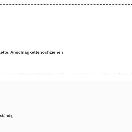
Kette, Anschlagkettehochziehen
eständig