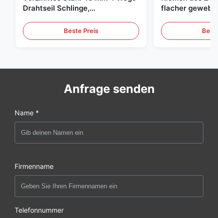
Drahtseil Schlinge,
flacher gewebte
Hebeschlinge
grüne endlose 
Beste Preis
Beste
Anfrage senden
Name *
Firmenname
Telefonnummer