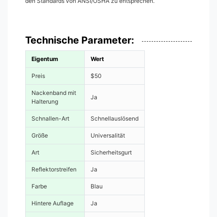
den Standards von ANSI/OSHA zu entsprechen.
Technische Parameter:
Eigentum
Wert
Preis
$50
Nackenband mit
Ja
Halterung
Schnallen-Art
Schnellauslösend
Größe
Universalität
Art
Sicherheitsgurt
Reflektorstreifen
Ja
Farbe
Blau
Hintere Auflage
Ja