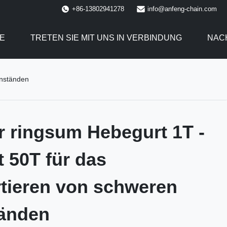
+86-13802941278
info@anfeng-chain.com
E
TRETEN SIE MIT UNS IN VERBINDUNG
NAC
enständen
r ringsum Hebegurt 1T -
t 50T für das
tieren von schweren
änden