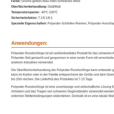
Farbe:
Grünes gelbes Blau-rotes schwarzes Weiß
Oberflächenbehandlung:
Glatt/Matt
Temperaturspanne:
-40℃-100℃
Sicherheitsfaktor:
7:1/5:1/6:1
Spezielle Eigenschaften:
Polyester-Schleifen-Riemen, Polyester-Anschla
Anwendungen:
Polyester-Rundschlinge ist ein weitverbreitetes Produkt für das schwere
Polyester-Seil gemacht und gesponnen in eine runde Form mit verschied
anderen Industrien verwendet.
Die Oberflächenbehandlung der Polyester-Rundschlinge kann entweder gl
kann im Karton oder in der Palette entsprechend der Größe und dem Gew
bis 20m reichen. Die Lieferfrist des Produktes ist 7-15 Tage.
Polyester-Rundschlinge ist eine zuverlässige und wirtschaftliche Lösung f
Anheben und das Tragen von schweren Gegenständen verwendet werden. Es
extremen Wetterbedingungen widerstehen. Deshalb ist es eine ideale Wah