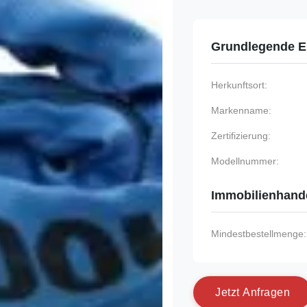
Grundlegende E
Herkunftsort:
Markenname:
Zertifizierung:
Modellnummer:
Immobilienhand
Mindestbestellmenge:
J
e
t
z
t
A
n
f
r
a
g
e
n