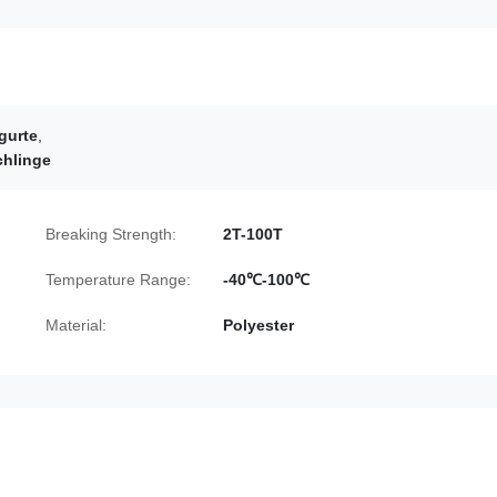
gurte
,
chlinge
Breaking Strength:
2T-100T
Temperature Range:
-40℃-100℃
Material:
Polyester