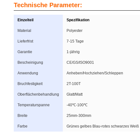
Technische Parameter:
Einzelteil
Spezifikation
Material
Polyester
Lieferfrist
7-15 Tage
Garantie
1-jährig
Bescheinigung
CE/GS/ISO9001
Anwendung
Anheben/Hochziehen/Schleppen
Bruchfestigkeit
2T-100T
Oberflächenbehandlung
Glatt/Matt
Temperaturspanne
-40℃-100℃
Breite
25mm-300mm
Farbe
Grünes gelbes Blau-rotes schwarzes Weiß