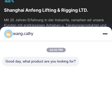
Shanghai Anfeng Lifting & Rigging LTD.
Mit 20 Jahren Erfahrung in der Industrie, versehen wir unsere
Kunden mit erstklassigen Anheben u. Takelungsprodukten und
kundenspezifischen...
wang.cathy
Schnelllinks
Haus
Produkte
10:02 PM
Videos
Über Uns
Good day, what product are you looking for?
Fabrik-Ausflug
Qualitätskontrolle
Treten Sie Mit Uns In
Nachrichten
Verbindung
Fälle
Kontakt
0086-21-13802941278
0086-21-61766112