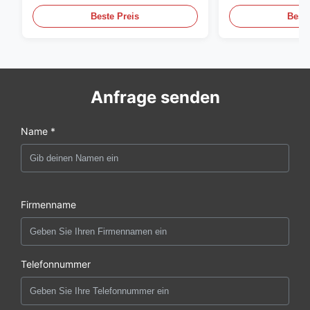
Beste Preis
Beste
Anfrage senden
Name *
Firmenname
Telefonnummer