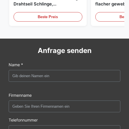
Drahtseil Schlinge,
flacher gewebte
Hebeschlinge
grüne endlose 
Beste Preis
Beste
Anfrage senden
Name *
Firmenname
Telefonnummer