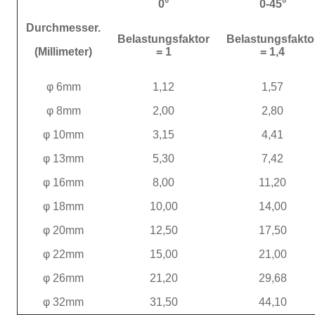
0°
0-45°
Durchmesser.
Belastungsfaktor
Belastungsfakto
(Millimeter)
= 1
= 1,4
φ 6mm
1,12
1,57
φ 8mm
2,00
2,80
φ 10mm
3,15
4,41
φ 13mm
5,30
7,42
φ 16mm
8,00
11,20
φ 18mm
10,00
14,00
φ 20mm
12,50
17,50
φ 22mm
15,00
21,00
φ 26mm
21,20
29,68
φ 32mm
31,50
44,10