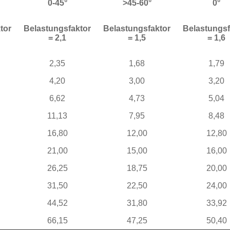
0-45°
>45-60°
0°
tor
Belastungsfaktor
Belastungsfaktor
Belastungsf
= 2,1
= 1,5
= 1,6
2,35
1,68
1,79
4,20
3,00
3,20
6,62
4,73
5,04
11,13
7,95
8,48
16,80
12,00
12,80
21,00
15,00
16,00
26,25
18,75
20,00
31,50
22,50
24,00
44,52
31,80
33,92
66,15
47,25
50,40