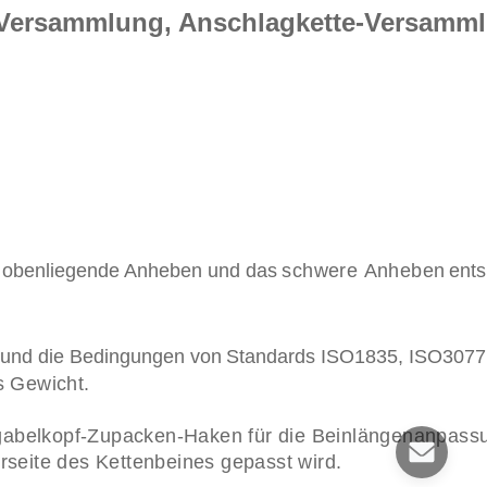
s-Versammlung,
Anschlagkette-Versamm
obenliegende Anheben und das
schwere Anheben
ent
 und die Bedingungen von
Standards
ISO1835, ISO3077
s Gewicht.
abelkopf-Zupacken-Haken für die Beinlängen
anpassu
rseite des Kettenbeines gepasst wird.