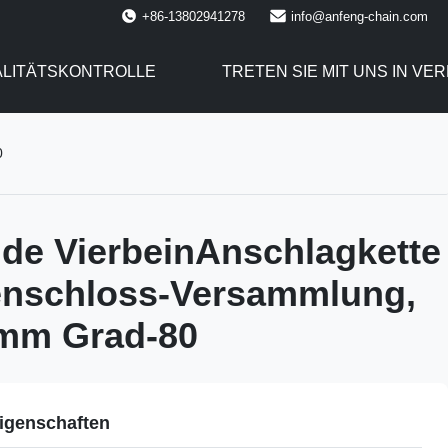
+86-13802941278
info@anfeng-chain.com
LITÄTSKONTROLLE
TRETEN SIE MIT UNS IN VE
0
de VierbeinAnschlagkette
enschloss-Versammlung,
0mm Grad-80
igenschaften