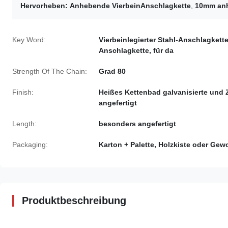
Hervorheben:
Anhebende VierbeinAnschlagkette
,
10mm anh
Key Word:
Vierbeinlegierter Stahl-Anschlagkett
Anschlagkette, für da
Strength Of The Chain:
Grad 80
Finish:
Heißes Kettenbad galvanisierte und 
angefertigt
Length:
besonders angefertigt
Packaging:
Karton + Palette, Holzkiste oder Gew
Produktbeschreibung