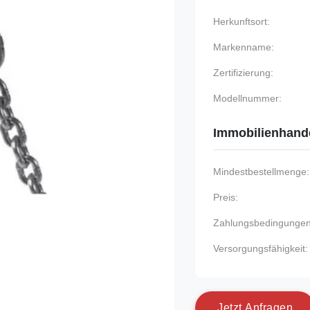
Herkunftsort:
Markenname:
Zertifizierung:
Modellnummer:
Immobilienhand
Mindestbestellmenge:
Preis:
Zahlungsbedingungen
Versorgungsfähigkeit:
J
e
t
z
t
A
n
f
r
a
g
e
n