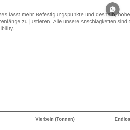
eses lässt mehr Befestigungspunkte und deshalb, höh
enlänge zu justieren.
Alle unsere Anschlagketten sind 
ility.
Vierbein (Tonnen)
Endlo