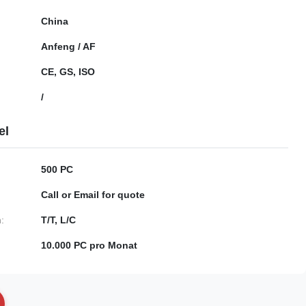
China
Anfeng / AF
CE, GS, ISO
/
el
500 PC
Call or Email for quote
:
T/T, L/C
10.000 PC pro Monat