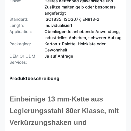
Finish:
Heißes Kettenbad galvanisierte und
Zusätze malten gelb oder besonders
angefertigt
Standard:
ISO1835, ISO3077, EN818-2
Length:
Individualisiert
Application:
Obenliegende anhebende Anwendung,
industrielles Anheben, schwerer Aufzug
Packaging:
Karton + Palette, Holzkiste oder
Gewohnheit
OEM Or ODM
Ja auf Anfrage
Services:
Produktbeschreibung
Einbeinige 13 mm-Kette aus
Legierungsstahl 80er Klasse, mit
Verkürzungshaken und