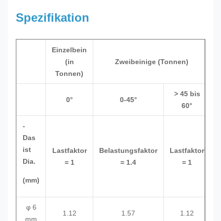
Spezifikation
Einzelbein
(in
Zweibeinige (Tonnen)
Tonnen)
> 45 bis
0°
0-45°
60°
-
Das
ist
Lastfaktor
Belastungsfaktor
Lastfaktor
B
Dia.
= 1
= 1.4
= 1
(mm)
φ 6
1.12
1.57
1.12
mm