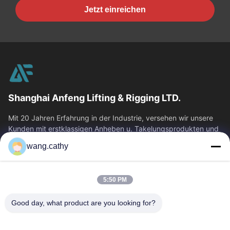
Jetzt einreichen
Shanghai Anfeng Lifting & Rigging LTD.
Mit 20 Jahren Erfahrung in der Industrie, versehen wir unsere
Kunden mit erstklassigen Anheben u. Takelungsprodukten und
kundenspezifischen...
wang.cathy
Schnelllinks
Haus
Produkte
5:50 PM
Videos
Über Uns
Good day, what product are you looking for?
Fabrik-Ausflug
Qualitätskontrolle
Treten Sie Mit Uns In
Nachrichten