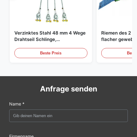
Verzinktes Stahl 48 mm 4 Wege
Riemen des 2 To
Drahtseil Schlinge,
flacher gewebte
Hebeschlinge
grüne endlose 
Beste Preis
Beste
Anfrage senden
Name *
Firmenname