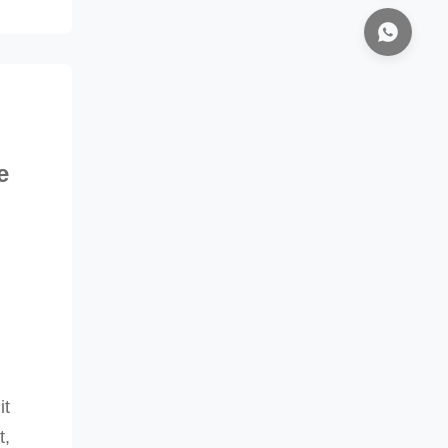
e
it
t,