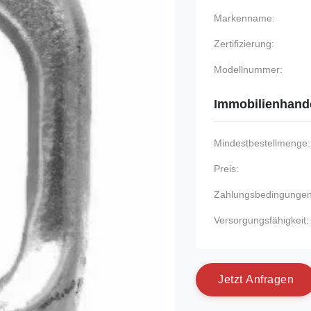
Markenname:
Zertifizierung:
Modellnummer:
Immobilienhand
Mindestbestellmenge:
Preis:
Zahlungsbedingungen
Versorgungsfähigkeit:
J
e
t
z
t
A
n
f
r
a
g
e
n