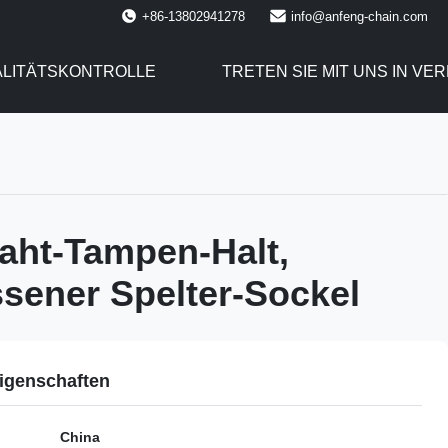
+86-13802941278
info@anfeng-chain.com
LITÄTSKONTROLLE
TRETEN SIE MIT UNS IN VE
raht-Tampen-Halt,
sener Spelter-Sockel
igenschaften
China