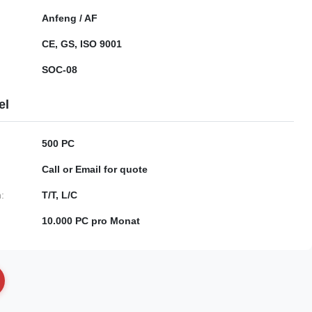
Anfeng / AF
CE, GS, ISO 9001
SOC-08
el
500 PC
Call or Email for quote
:
T/T, L/C
10.000 PC pro Monat