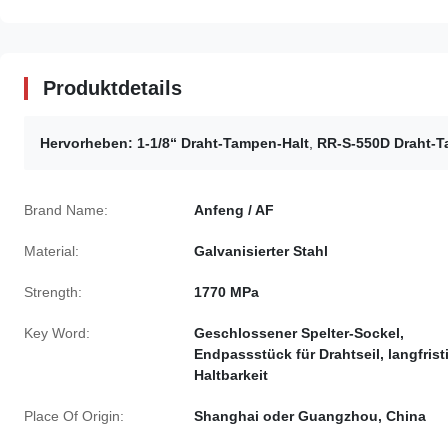
Produktdetails
Hervorheben:
1-1/8“ Draht-Tampen-Halt
,
RR-S-550D Draht-T
Brand Name:
Anfeng / AF
Material:
Galvanisierter Stahl
Strength:
1770 MPa
Key Word:
Geschlossener Spelter-Sockel,
Endpassstück für Drahtseil, langfrist
Haltbarkeit
Place Of Origin:
Shanghai oder Guangzhou, China