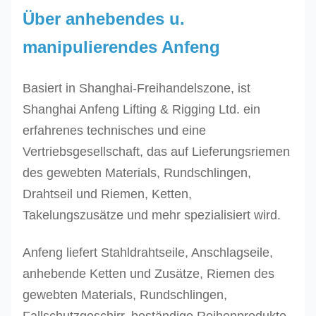
Über anhebendes u.
6. ist Sicherheitsfaktor der Fessel 6: 1.
CSSFH32
CSSFS32
32,0
9,26
2
manipulierendes Anfeng
CSSFH34
CSSFS34
34,0
10,4
3
CSSFH36
CSSFS36
36,0
11,7
3
Basiert in Shanghai-Freihandelszone, ist
CSSFH38
CSSFS38
38,0
13,1
3
Shanghai Anfeng Lifting & Rigging Ltd. ein
erfahrenes technisches und eine
CSSFH40
CSSFS40
40,0
14,5
3
Vertriebsgesellschaft, das auf Lieferungsriemen
CSSFH42
CSSFS42
42,0
15,9
3
des gewebten Materials, Rundschlingen,
CSSFH44
CSSFS44
44,0
17,5
3
Drahtseil und Riemen, Ketten,
Takelungszusätze und mehr spezialisiert wird.
CSSFS46
CSSFS46
46,0
19,1
3
CSSFS48
CSSFS48
48,0
20,8
3
Anfeng liefert Stahldrahtseile, Anschlagseile,
anhebende Ketten und Zusätze, Riemen des
CSSFH50
CSSFS50
50,0
22,6
4
gewebten Materials, Rundschlingen,
CSSFH52
CSSFS52
52,0
24,4
4