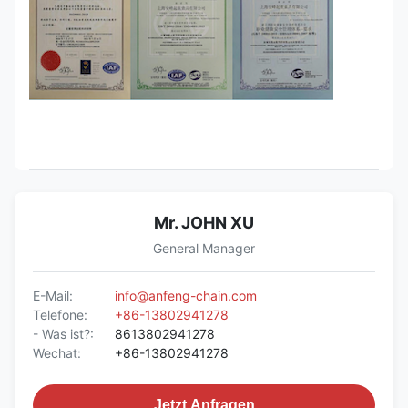
Mr. JOHN XU
General Manager
E-Mail:
info@anfeng-chain.com
Telefone:
+86-13802941278
- Was ist?:
8613802941278
Wechat:
+86-13802941278
Jetzt Anfragen