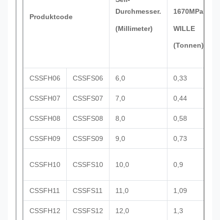
1670MPa
Durchmesser.
Produktcode
d
WILLE
(Millimeter)
(
(Tonnen)
CSSFH06
CSSFS06
6,0
0,33
1
CSSFH07
CSSFS07
7,0
0,44
1
CSSFH08
CSSFS08
8,0
0,58
1
CSSFH09
CSSFS09
9,0
0,73
1
CSSFH10
CSSFS10
10,0
0,9
1
CSSFH11
CSSFS11
11,0
1,09
1
CSSFH12
CSSFS12
12,0
1,3
1