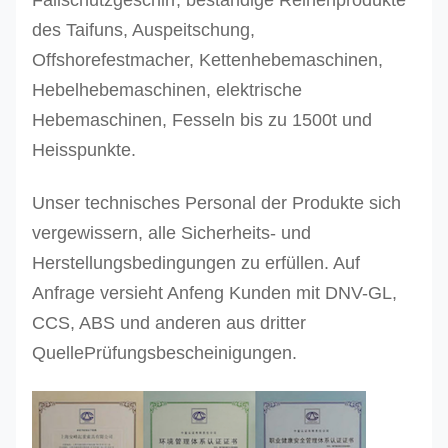
Fallschutzgeschirr, beständige Reihenprodukte
des Taifuns, Auspeitschung,
CSSFH54
CSSFS54
54,0
26,4
4
Offshorefestmacher, Kettenhebemaschinen,
CSSFH56
CSSFS56
56,0
28,3
4
Hebelhebemaschinen, elektrische
CSSFH58
CSSFS58
58,0
30,4
4
Hebemaschinen, Fesseln bis zu 1500t und
Heisspunkte.
CSSFH60
CSSFS60
60,0
32,5
4
Unser technisches Personal der Produkte sich
vergewissern, alle Sicherheits- und
Herstellungsbedingungen zu erfüllen. Auf
Anfrage versieht Anfeng Kunden mit DNV-GL,
CCS, ABS und anderen aus dritter
QuellePrüfungsbescheinigungen.