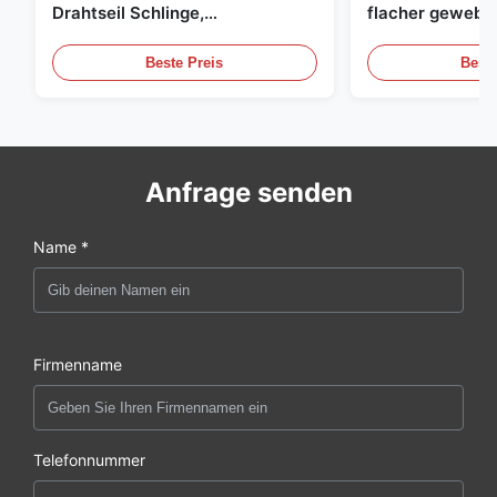
Drahtseil Schlinge,
flacher gewebte
Hebeschlinge
grüne endlose 
Beste Preis
Beste
Anfrage senden
Name *
Firmenname
Telefonnummer