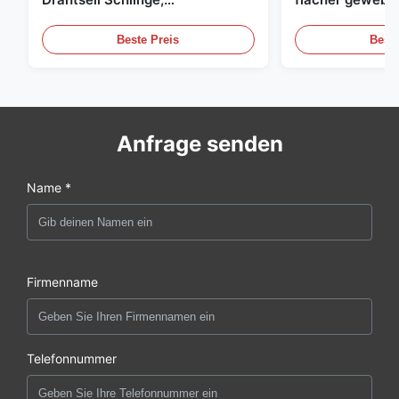
Hebeschlinge
grüne endlose 
Beste Preis
Beste
Anfrage senden
Name *
Firmenname
Telefonnummer