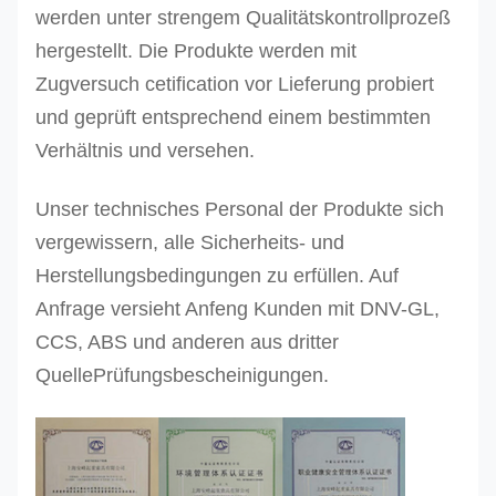
DES-
100 120
werden unter strengem Qualitätskontrollprozeß
8T
120
hergestellt. Die
Produkte werden mit
8,0
grau
1
DES-
125 150
Zugversuch cetification vor Lieferung probiert
10,0
rot
1
10T
150
und geprüft entsprechend einem bestimmten
12,0
braun
1
DES-
150 180
Verhältnis und versehen.
12T
200
Unser technisches Personal der Produkte sich
DES-
vergewissern, alle Sicherheits- und
16T
200 240
Herstellungsbedingungen zu erfüllen. Auf
16,0
Blau
2
DES-
240
Anfrage versieht Anfeng Kunden mit DNV-GL,
20,0
Orange
2
20T
250 300 -
CCS, ABS und anderen aus dritter
24,0
Orange
2
DES-
300 - -
QuellePrüfungsbescheinigungen.
24T
Andere Größen können auf Anfrage produziert we