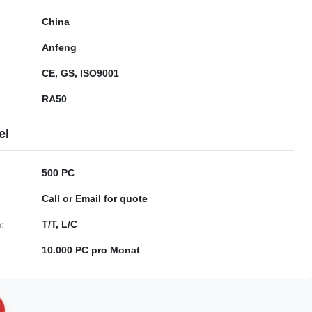
China
Anfeng
CE, GS, ISO9001
RA50
el
500 PC
Call or Email for quote
:
T/T, L/C
10.000 PC pro Monat