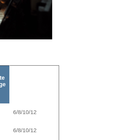
te
Standardlängen-
ge
-L1
(M)
6/8/10/12
6/8/10/12