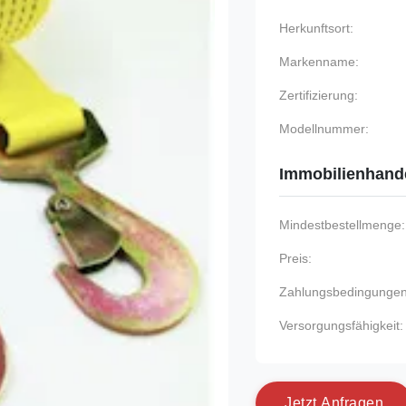
Herkunftsort:
Markenname:
Zertifizierung:
Modellnummer:
Immobilienhand
Mindestbestellmenge:
Preis:
Zahlungsbedingungen
Versorgungsfähigkeit:
J
e
t
z
t
A
n
f
r
a
g
e
n