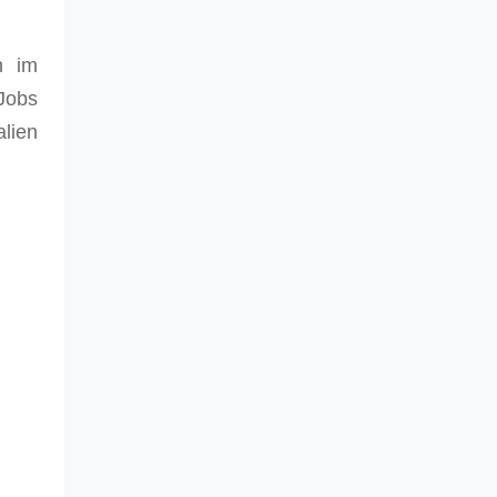
n im
 Jobs
lien