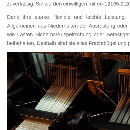
zuverlässig.
Sie werden
einwilligen mit en-12195-2:
Dank ihre starke, flexible und leichte Leistung
Allgemeinen das Niederhalten der Ausrüstung oder d
wie Lasten Sicherns/Auspeitschung oder Befestig
beibehalten. Deshalb sind sie alias
Frachtbügel und 