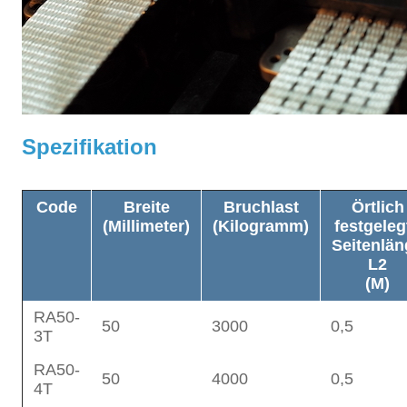
Spezifikation
Code
Breite
Bruchlast
Örtlich
(Millimeter)
(
Kilogramm
)
festgeleg
Seitenlän
L2
(M)
RA50-
50
3000
0,5
3T
RA50-
50
4000
0,5
4T