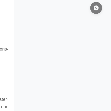
ions-
ter-
 und