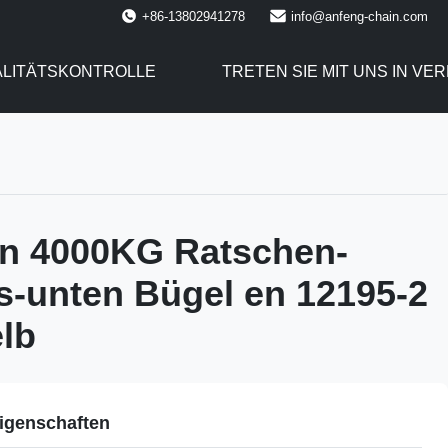
+86-13802941278
info@anfeng-chain.com
LITÄTSKONTROLLE
TRETEN SIE MIT UNS IN VE
en 4000KG Ratschen-
-unten Bügel en 12195-2
lb
igenschaften