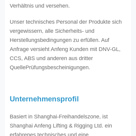
6T
200
Verhältnis und versehen.
SES-
Unser technisches Personal der Produkte sich
8T
200 240
vergewissern, alle Sicherheits- und
8,0
Blau
2
SES-
240
Herstellungsbedingungen zu erfüllen. Auf
10,0
Orange
2
10T
250 300 -
Anfrage versieht Anfeng Kunden mit DNV-GL,
12,0
Orange
2
SES-
300 - -
CCS, ABS und anderen aus dritter
12T
QuellePrüfungsbescheinigungen.
Andere Größen können auf Anfrage produziert we
Unternehmensprofil
Basiert in Shanghai-Freihandelszone, ist
Shanghai Anfeng Lifting & Rigging Ltd. ein
erfahrenes technisches und eine