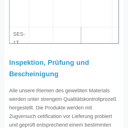
Tonnen
Millimeter
m
Millimeter
SES-
1T
1,0
purpurrot
25 30 50
0
SES-
2,0
grün
50 60 65
1
2T
Inspektion, Prüfung und
3,0
gelb
75 90 90
1
SES-
Bescheinigung
3T
SES-
100 120
Alle unsere Riemen des gewebten Materials
4T
120
werden unter strengem Qualitätskontrollprozeß
4,0
grau
1
SES-
125 150
hergestellt. Die
Produkte werden mit
5,0
rot
1
5T
150
Zugversuch cetification vor Lieferung probiert
6,0
braun
1
SES-
150 180
und geprüft entsprechend einem bestimmten