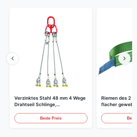
Verzinktes Stahl 48 mm 4 Wege
Riemen des 2 To
Drahtseil Schlinge,
flacher gewebte
Hebeschlinge
grüne endlose 
Beste Preis
Beste