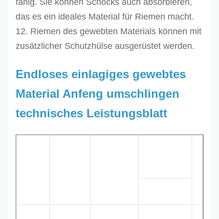
fähig. Sie können Schocks auch absorbieren,
das es ein ideales Material für Riemen macht.
12.
Riemen des gewebten Materials können mit
zusätzlicher Schutzhülse ausgerüstet werden.
Endloses einlagiges gewebtes
Material Anfeng umschlingen
technisches Leistungsblatt
Ungefähre
Breite
Code
W.L.L
Farbe
Min.l
6:17:18:1
Millimeter