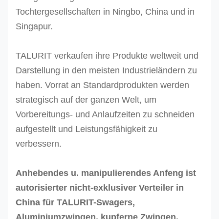
30
33,1
66,2
Tochtergesellschaften in Ningbo, China und in
32
35,2
70,4
Singapur.
34
37,8
± 0,4
75,6
TALURIT verkaufen ihre Produkte weltweit und
Darstellung in den meisten Industrieländern zu
36
39,8
79,6
haben. Vorrat an Standardprodukten werden
38
41,9
83,8
strategisch auf der ganzen Welt, um
Vorbereitungs- und Anlaufzeiten zu schneiden
40
44
± 0,4
88
aufgestellt und Leistungsfähigkeit zu
44
48,4
96,8
verbessern.
48
52,8
± 0,4
105,6
Anhebendes u. manipulierendes Anfeng ist
52
57,2
114,4
autorisierter nicht-exklusiver Verteiler in
± 0,5
China für TALURIT-Swagers,
56
61,6
123,2
Aluminiumzwingen, kupferne Zwingen,