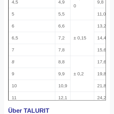
4,5
4,9
9,8
0
5
5,5
11,0
6
6,6
13,2
6,5
7,2
± 0,15
14,4
7
7,8
15,6
8
8,8
17,6
9
9,9
± 0,2
19,8
10
10,9
21,8
11
12,1
24,2
Über TALURIT
12
13,2
± 0,3
26,4