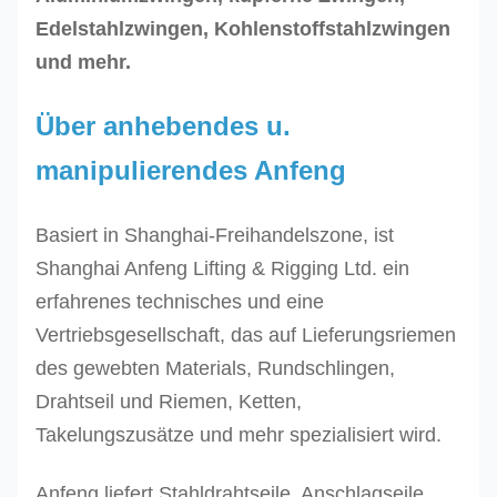
Edelstahlzwingen, Kohlenstoffstahlzwingen
60
66
± 0,5
132
und mehr.
Über anhebendes u.
manipulierendes Anfeng
Basiert in Shanghai-Freihandelszone, ist
Shanghai Anfeng Lifting & Rigging Ltd. ein
erfahrenes technisches und eine
Vertriebsgesellschaft, das auf Lieferungsriemen
des gewebten Materials, Rundschlingen,
Drahtseil und Riemen, Ketten,
Takelungszusätze und mehr spezialisiert wird.
Anfeng liefert Stahldrahtseile, Anschlagseile,