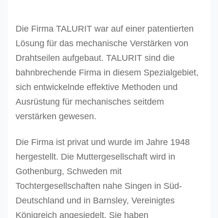
13
14,2
28,4
Die Firma TALURIT war auf einer patentierten
14
15,3
30,6
Lösung für das mechanische Verstärken von
Drahtseilen aufgebaut. TALURIT sind die
16
17,5
± 0,3
35
bahnbrechende Firma in diesem Spezialgebiet,
18
19,6
39,2
sich entwickelnde effektive Methoden und
Ausrüstung für mechanisches seitdem
20
21,7
± 0,3
43,4
verstärken gewesen.
22
24,3
48,6
± 0,4
Die Firma ist privat und wurde im Jahre 1948
24
26,4
52,8
hergestellt. Die Muttergesellschaft wird in
Gothenburg, Schweden mit
26
28,5
57
Tochtergesellschaften nahe Singen in Süd-
28
31
± 0,4
62
Deutschland und in Barnsley, Vereinigtes
Königreich angesiedelt. Sie haben