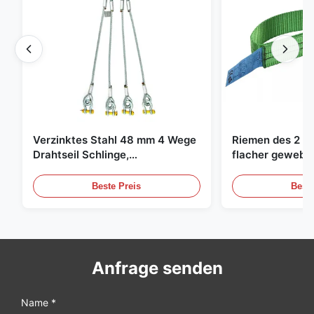
Verzinktes Stahl 48 mm 4 Wege
Riemen des 2 To
Drahtseil Schlinge,
flacher gewebte
Hebeschlinge
grüne endlose 
Beste Preis
Beste
Anfrage senden
Name *