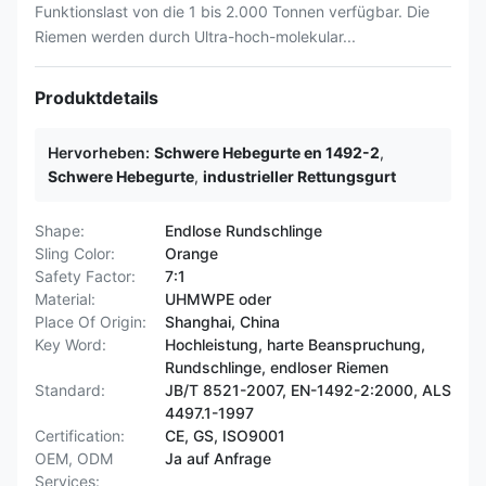
Funktionslast von die 1 bis 2.000 Tonnen verfügbar. Die
Riemen werden durch Ultra-hoch-molekular...
Produktdetails
Hervorheben:
Schwere Hebegurte en 1492-2
,
Schwere Hebegurte
,
industrieller Rettungsgurt
Shape:
Endlose Rundschlinge
Sling Color:
Orange
Safety Factor:
7:1
Material:
UHMWPE oder
Place Of Origin:
Shanghai, China
Key Word:
Hochleistung, harte Beanspruchung,
Rundschlinge, endloser Riemen
Standard:
JB/T 8521-2007, EN-1492-2:2000, ALS
4497.1-1997
Certification:
CE, GS, ISO9001
OEM, ODM
Ja auf Anfrage
Services: