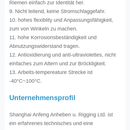
Riemen einfach zur Identität her.
H-50T
9. Nicht leitend, keine Stromschlaggefahr.
RES-
50
Orange
84
10. hohes flexiblity und Anpassungsfähigkeit,
H-
100
Orange
120
zum von Winkeln zu machen.
100T
200
Orange
140
11. hohe Korrosionsbeständigkeit und
RES-
Abnutzungswiderstand tragen.
H-
12. Antioxidierung und anti-ultraviolettes, nicht
200T
einfaches zum Altern und zur Bröckligkeit.
RES-
13. Arbeits-tempereature Strecke ist
H-
-40°C~100°C.
250T
Unternehmensprofil
RES-
250
Orange
175
H-
300
Orange
196
Shanghai Anfeng Anheben u. Rigging Ltd. ist
300T
500
Orange
245
ein erfahrenes technisches und eine
RES-