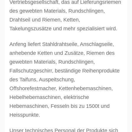
Vertriebsgesellschaft, das auf Lieferungsriemen
H-
des gewebten Materials, Rundschlingen,
500T
Drahtseil und Riemen, Ketten,
RES-
Takelungszusätze und mehr spezialisiert wird.
H-
800T
Anfeng liefert Stahldrahtseile, Anschlagseile,
RES-
800
Orange
298
anhebende Ketten und Zusätze, Riemen des
H-
1000
Orange
332
gewebten Materials, Rundschlingen,
1000T
2000
Orange
470
Fallschutzgeschirr, beständige Reihenprodukte
RES-
des Taifuns, Auspeitschung,
H-
Offshorefestmacher, Kettenhebemaschinen,
2000T
Hebelhebemaschinen, elektrische
Hebemaschinen, Fesseln bis zu 1500t und
Andere Größen können auf Anfrage produziert we
Heisspunkte.
Unser technisches Personal der Produkte sich