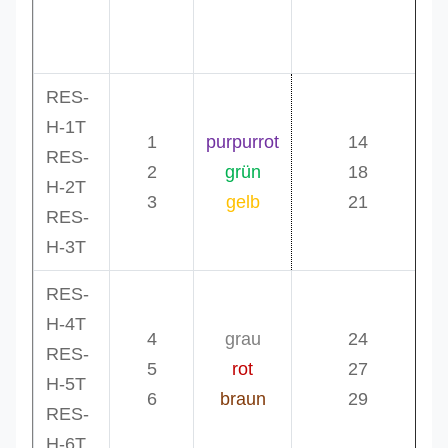
W.L.L
Durchmesser
M
Code
Farbe
Tonnen
Millimeter
RES-
H-1T
1
purpurrot
14
RES-
2
grün
18
H-2T
3
gelb
21
RES-
H-3T
RES-
H-4T
4
grau
24
RES-
5
rot
27
H-5T
6
braun
29
RES-
H-6T