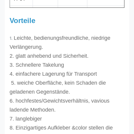
RES-
Vorteile
H-8T
8
Blau
32
RES-
10
Orange
36
Leichte, bedienungsfreundliche, niedrige
1.
H-10T
12
Orange
39
Verlängerung.
RES-
2. glatt anhebend und Sicherheit.
H-12T
3. Schnellere Takelung
RES-
4. einfachere Lagerung für Transport
H-15T
5. weiche Oberfläche, kein Schaden die
15
Orange
44
RES-
geladenen Gegenstände.
20
Orange
52
H-20T
6. hochfestes/Gewichtsverhältnis, vavious
30
Orange
64
RES-
ladende Methoden.
H-30T
7. langlebiger
8. Einzigartiges Aufkleber &color stellen die
RES-