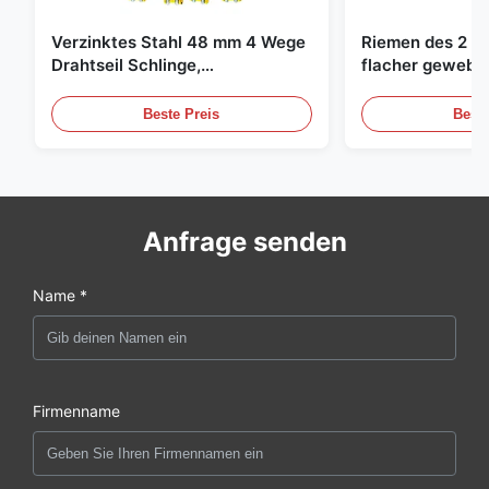
Verzinktes Stahl 48 mm 4 Wege
Riemen des 2 To
Drahtseil Schlinge,
flacher gewebte
Hebeschlinge
grüne endlose 
Beste Preis
Beste
Anfrage senden
Name *
Firmenname