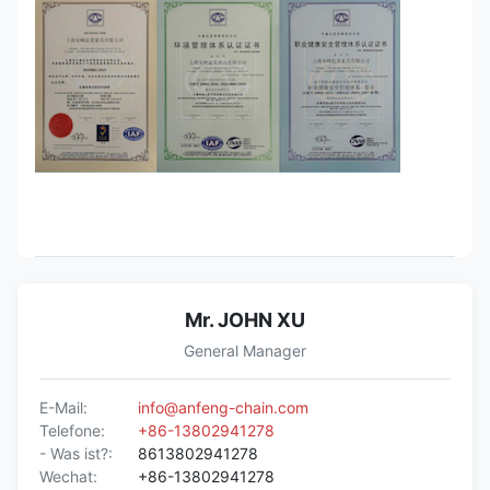
Mr. JOHN XU
General Manager
E-Mail:
info@anfeng-chain.com
Telefone:
+86-13802941278
- Was ist?:
8613802941278
Wechat:
+86-13802941278