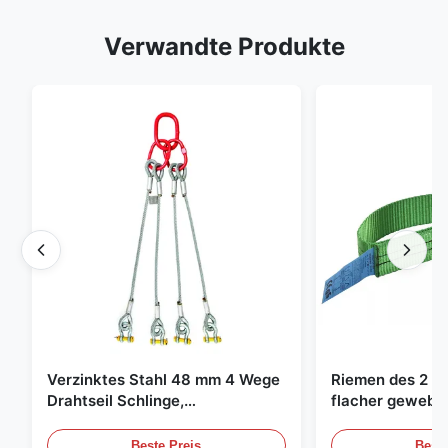
Verwandte Produkte
Verzinktes Stahl 48 mm 4 Wege
Riemen des 2 To
Drahtseil Schlinge,
flacher gewebte
Hebeschlinge
grüne endlose 
Beste Preis
Beste