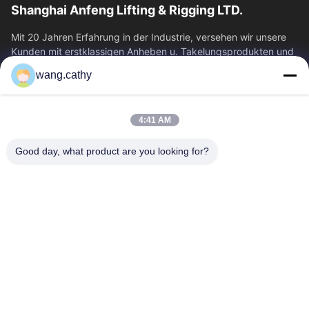
Shanghai Anfeng Lifting & Rigging LTD.
Mit 20 Jahren Erfahrung in der Industrie, versehen wir unsere
Kunden mit erstklassigen Anheben u. Takelungsprodukten und
kundenspezifischen...
wang.cathy
Schnelllinks
Haus
Produkte
4:41 AM
Videos
Über Uns
Good day, what product are you looking for?
Fabrik-Ausflug
Qualitätskontrolle
Treten Sie Mit Uns In
Nachrichten
Verbindung
Fälle
Kontakt
0086-21-13802941278
0086-21-61766112
info@anfeng-chain.com